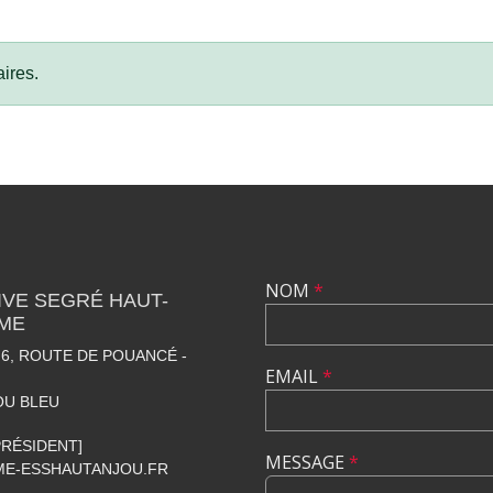
ires.
NOM
*
VE SEGRÉ HAUT-
SME
6, ROUTE DE POUANCÉ -
EMAIL
*
OU BLEU
[PRÉSIDENT]
MESSAGE
*
E-ESSHAUTANJOU.FR