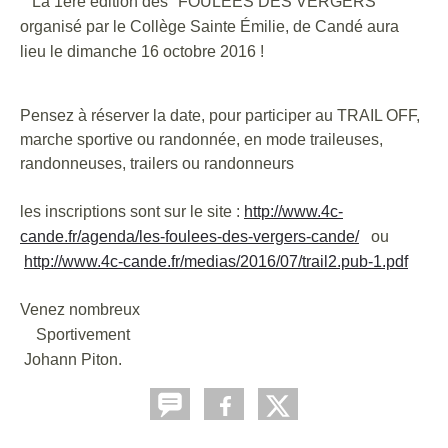
La 1ère édition des "FOULÉES DES VERGERS"
organisé par le Collège Sainte Émilie, de Candé aura
lieu le dimanche 16 octobre 2016 !
Pensez à réserver la date, pour participer au TRAIL OFF,
marche sportive ou randonnée, en mode traileuses,
randonneuses, trailers ou randonneurs
les inscriptions sont sur le site :
http://www.4c-
cande.fr/agenda/les-foulees-des-vergers-cande/
ou
http://www.4c-cande.fr/medias/2016/07/trail2.pub-1.pdf
Venez nombreux
Sportivement
Johann Piton.