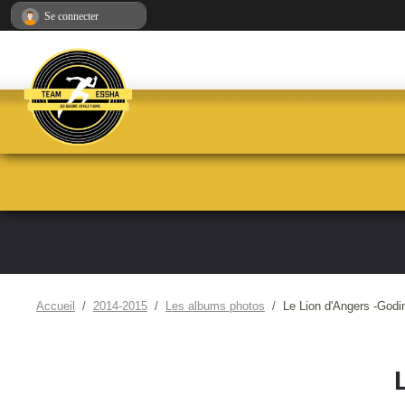
Panneau de gestion des cookies
Se connecter
Accueil
2014-2015
Les albums photos
Le Lion d'Angers -Godi