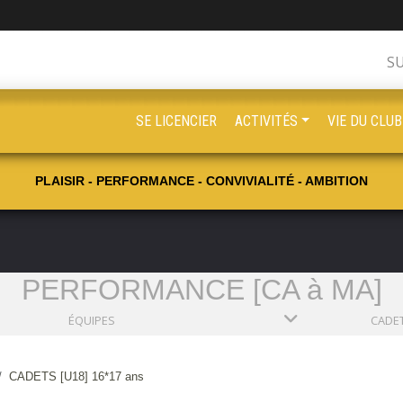
S
SE LICENCIER
ACTIVITÉS
VIE DU CLUB
PLAISIR - PERFORMANCE - CONVIVIALITÉ - AMBITION
PERFORMANCE [CA à MA]
ÉQUIPES
CADETS [U18] 16*17 ans