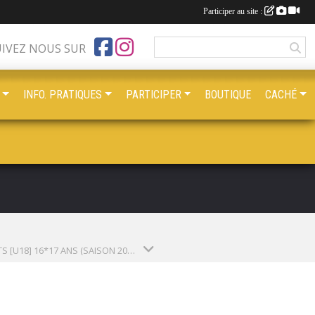
Participer au site :
UIVEZ NOUS SUR
INFO. PRATIQUES
PARTICIPER
BOUTIQUE
CACHÉ
CADETS [U18] 16*17 ANS (SAISON 2025-2026)