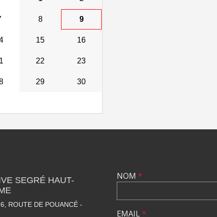
7
8
9
4
15
16
1
22
23
8
29
30
NOM
*
VE SEGRÉ HAUT-
SME
6, ROUTE DE POUANCÉ -
EMAIL
*