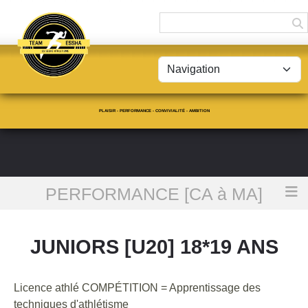
Panneau de gestion des cookies
PLAISIR - PERFORMANCE - CONVIVIALITÉ - AMBITION
PERFORMANCE [CA à MA]
Accueil
JUNIORS [U20] 18*19 ans
JUNIORS [U20] 18*19 ANS
Licence athlé COMPÉTITION = Apprentissage des
techniques d'athlétisme