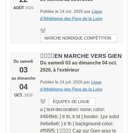
AOÛT
2026
Publiée le
14 oct. 2025
par
Ligue
d'Athlétisme des Pays de la Loire
MARCHE NORDIQUE COMPÉTITION
🏃‍♀️🏃‍♂️EN MARCHE VERS GIEN
Du
samedi
Du
samedi
03
au
dimanche
04
oct.
03
2026
, à l'extérieur
au
dimanche
Publiée le
24 juil. 2026
par
Ligue
04
d'Athlétisme des Pays de la Loire
OCT.
2026
ÉQUIPES DE LIGUE
a { text-decoration: none; color:
#464feb; } tr th, tr td { border: 1px solid
#e6e6e6; } tr th { background-color:
#f5f5f5; } 🏃‍♀️🏃‍♂️ Cap sur Gien pour le