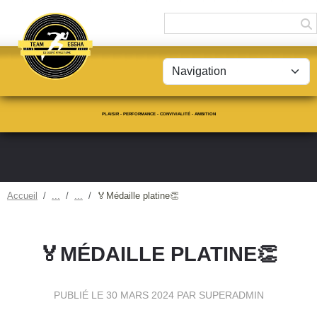
Panneau de gestion des cookies
PLAISIR - PERFORMANCE - CONVIVIALITÉ - AMBITION
Accueil
🏅Médaille platine👏
🏅MÉDAILLE PLATINE👏
PUBLIÉ LE
30 MARS 2024
PAR SUPERADMIN