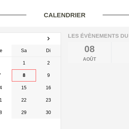
CALENDRIER
LES ÉVÈNEMENTS DU
08
e
Sa
Di
AOÛT
1
2
7
8
9
4
15
16
1
22
23
8
29
30