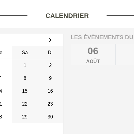
CALENDRIER
LES ÉVÈNEMENTS DU
06
e
Sa
Di
AOÛT
1
2
7
8
9
4
15
16
1
22
23
8
29
30