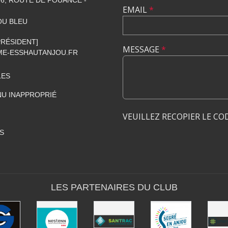
6, ROUTE DE POUANCÉ -
EMAIL
*
OU BLEU
[PRÉSIDENT]
MESSAGE
*
E-ESSHAUTANJOU.FR
LES
U INAPPROPRIÉ
VEUILLEZ RECOPIER LE CO
S
LES PARTENAIRES DU CLUB