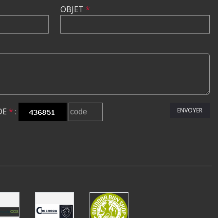
OBJET
*
DE
*
:
ENVOYER