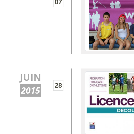
07
JUIN
28
2015