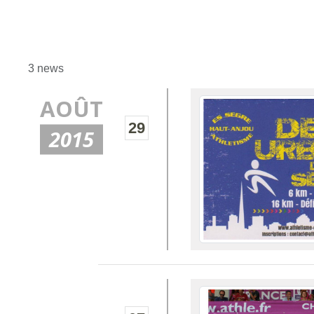
3 news
AOÛT
29
2015