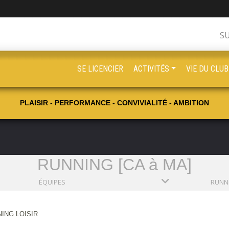
S
SE LICENCIER
ACTIVITÉS
VIE DU CLUB
PLAISIR - PERFORMANCE - CONVIVIALITÉ - AMBITION
RUNNING [CA à MA]
ÉQUIPES
RUNNI
ING LOISIR