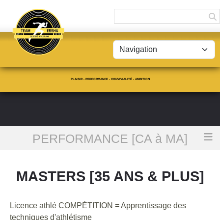
Panneau de gestion des cookies
PLAISIR - PERFORMANCE - CONVIVIALITÉ - AMBITION
PERFORMANCE [CA à MA]
Accueil
MASTERS [35 ans & plus]
MASTERS [35 ANS & PLUS]
Licence athlé COMPÉTITION = Apprentissage des
techniques d'athlétisme