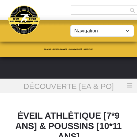
Panneau de gestion des cookies
PLAISIR - PERFORMANCE - CONVIVIALITÉ - AMBITION
DÉCOUVERTE [EA & PO]
Accueil
ÉVEIL ATHLÉTIQUE [7*9 ans] & POUSSINS [10*11 ans]
ÉVEIL ATHLÉTIQUE [7*9
ANS] & POUSSINS [10*11
ANS]