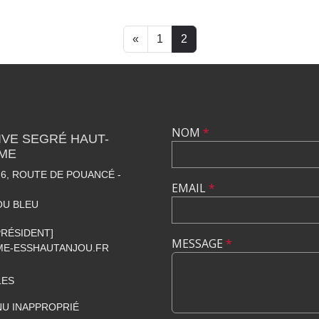
«
1
2
NOM
*
VE SEGRÉ HAUT-
SME
6, ROUTE DE POUANCÉ -
EMAIL
*
OU BLEU
[PRÉSIDENT]
MESSAGE
*
E-ESSHAUTANJOU.FR
LES
U INAPPROPRIÉ