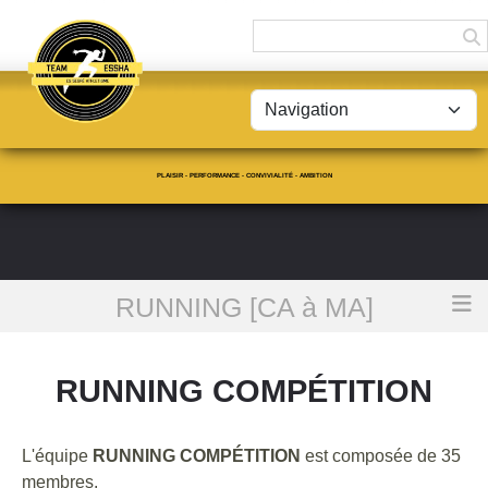
Panneau de gestion des cookies
PLAISIR - PERFORMANCE - CONVIVIALITÉ - AMBITION
RUNNING [CA à MA]
Accueil
RUNNING COMPÉTITION
RUNNING COMPÉTITION
L'équipe
RUNNING COMPÉTITION
est composée de 35
membres.